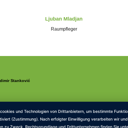
Ljuban Mladjan
Raumpfleger
adimir Stanković
okies und Technologien von Drittanbietern, um bestimmte Funktione
tiviert (Zustimmung). Nach erfolgter Einwilligung verarbeiten wir u
nen zu Zweck, Rechtsgrundlage und Drittunternehmen finden Sie unt