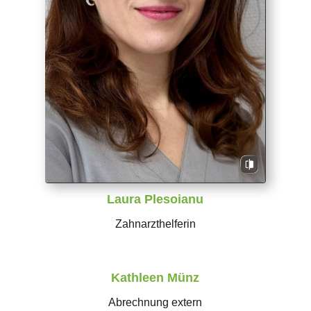
Laura Plesoianu
Zahnarzthelferin
Kathleen Münz
Abrechnung extern