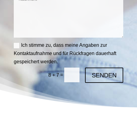
Ich stimme zu, dass meine Angaben zur
Kontaktaufnahme und für Rückfragen dauerhaft
gespeichert werden.
SENDEN
=
8 + 7