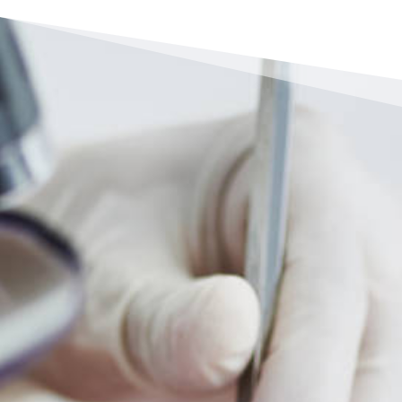
Zahnarztpraxis
Dr. stom. / Univ. Niš Vladimir Stanković
07066 901115
rezeption@zahnarzt-heilbronn-
biberach.de
Sprechstunden: