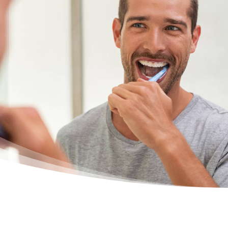
Praxis mit Wohlfühlatmosphäre
Langjährige Erfahrung (die Praxis besteht
seit 35 Jahren)
Umfassende Beratung
Ganzheitliches Behandlungskonzept
Modernste Behandlungsmethoden
Stetige Weiterbildung
Mehrsprachigkeit