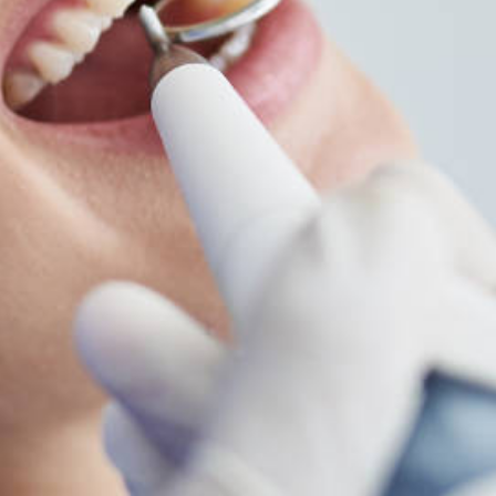
Liebe Patienten
An Samstagen, Sonn- und Feiertagen
erreichen Sie den zahnärztlichen
Notdienst unter der Rufnummer:
0711-
77712
Am Donnerstag den 6.6.24 und 13.6.24
am Nachmittag, 13 – 16.30h, aus den