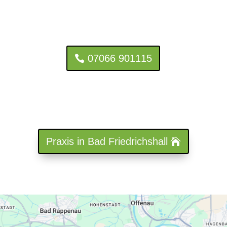
07066 901115
Ihr Dr. stom. / Univ. Niš Vladimir Stanković,
Heilbronn-Biberach
Praxis in Bad Friedrichshall